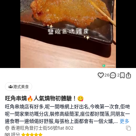
Loaded
:
Unmute
100.00%
26
2
港式美食
旺角串燒🔥人氣燒物初體驗！😋
旺角串燒店有好多,呢一間喺網上好出名,今晚第一次食,佢哋
呢一間家樂坊嘅分店,裝修高級簡潔,座位都好闊落,同朋友一
邊食嘢一邊傾偈好舒服,每張枱上面都會有一個火爐,
...
更多
香港旺角登打士街56號flat 802
評分