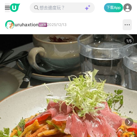
下載App
uruhaxtion
2025/12/13
1
/
5
Next