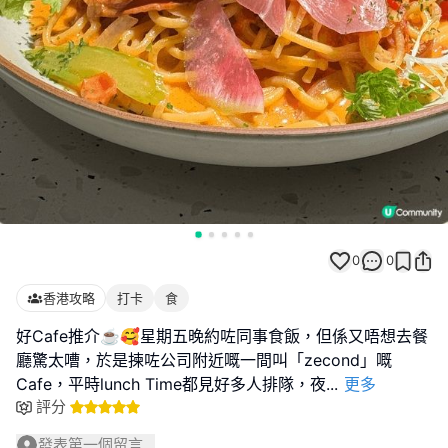
0
0
香港攻略
打卡
食
好Cafe推介☕️🥰星期五晚約咗同事食飯，但係又唔想去餐
廳驚太嘈，於是揀咗公司附近嘅一間叫「zecond」嘅
Cafe，平時lunch Time都見好多人排隊，夜
...
更多
評分
發表第一個留言...