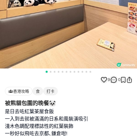
9
0
香港攻略
食
打卡
被熊貓包圍的晚餐🐼
是日去咗紅葉茶屋食飯
一入到去就被滿滿的日系和風裝潢吸引
淺木色調配埋標誌性的紅葉裝飾
一秒好似飛咗去京都､鎌倉咁!