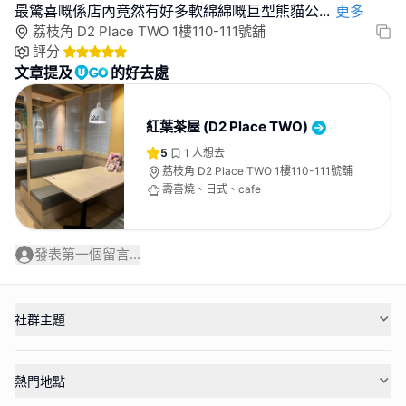
最驚喜嘅係店內竟然有好多軟綿綿嘅巨型熊貓公
...
更多
荔枝角 D2 Place TWO 1樓110-111號舖
評分
文章提及
的好去處
紅葉茶屋 (D2 Place TWO)
5
1
人想去
荔枝角 D2 Place TWO 1樓110-111號舖
壽喜燒、日式、cafe
發表第一個留言...
社群主題
熱門地點