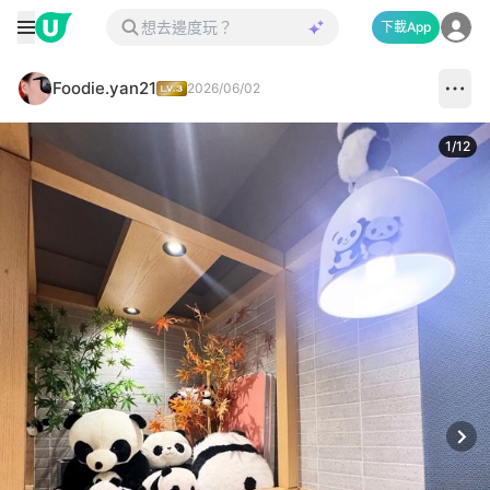
下載App
Foodie.yan21
2026/06/02
1
/
12
Next