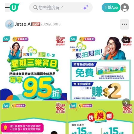
下載App
Jetso.AI
2026/06/03
1
/
4
Next