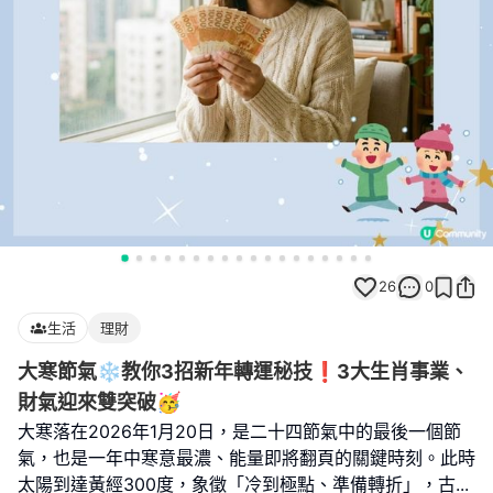
26
0
生活
理財
大寒節氣❄️教你3招新年轉運秘技❗3大生肖事業、
財氣迎來雙突破🥳
大寒落在2026年1月20日，是二十四節氣中的最後一個節
氣，也是一年中寒意最濃、能量即將翻頁的關鍵時刻。此時
太陽到達黃經300度，象徵「冷到極點、準備轉折」，古
...