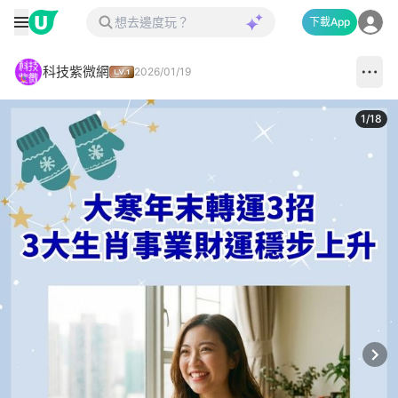
下載App
科技紫微網
2026/01/19
1
/
18
Next