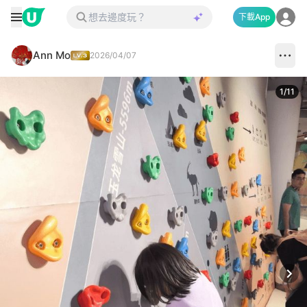
下載App
Ann Mo
2026/04/07
1
/
11
Next