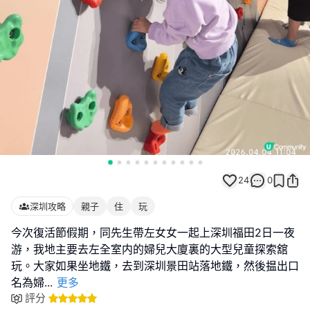
24
0
深圳攻略
親子
住
玩
今次復活節假期，同先生帶左女女一起上深圳福田2日一夜
游，我地主要去左全室内的婦兒大廈裏的大型兒童探索舘
玩。大家如果坐地鐵，去到深圳景田站落地鐵，然後揾出口
名為婦
...
更多
評分