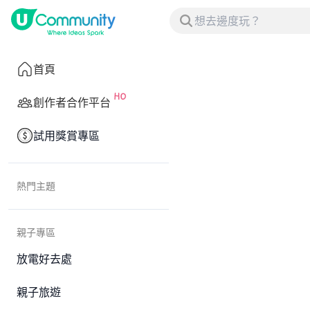
首頁
創作者合作平台
試用獎賞專區
熱門主題
親子專區
放電好去處
親子旅遊