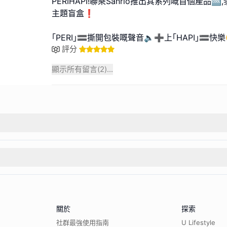
PERIHAPI!聯乘Sanrio推出其系列嘅首個產品
主題盲盒❗️
｢PERI｣🟰撕開包裝嘅聲音🔈➕上｢HAPI｣🟰快
評分
顯示所有留言(
2
)...
關於
探索
社群最強使用指南
U Lifestyle