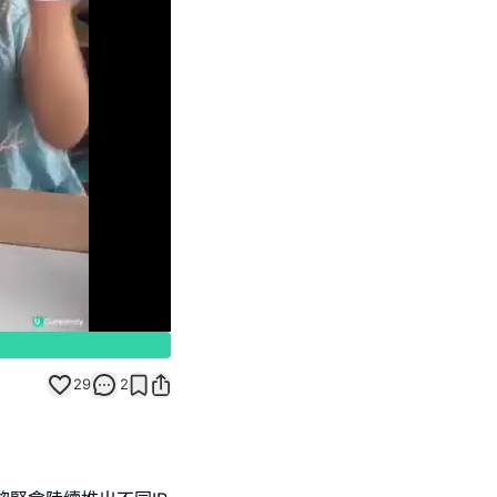
Unmute
29
2