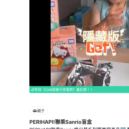
Loaded
:
90.91%
參與《Chill賞親子放電祭》贏巨獎！
親子
PERIHAPI!聯乘Sanrio盲盒