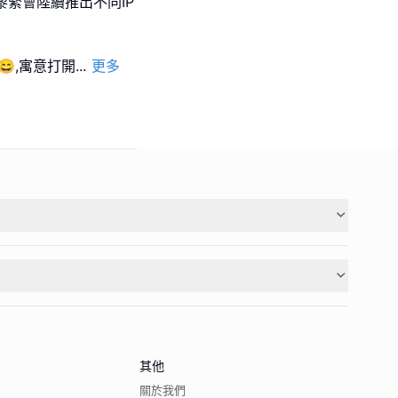
,黎緊會陸續推出不同IP
樂😄,寓意打開
...
更多
其他
關於我們