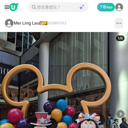
下載App
Mei Ling Lau
2026/01/02
1
/
6
Next