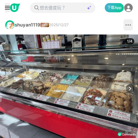
下載App
shuyan1119
2025/12/27
1
/
4
Next