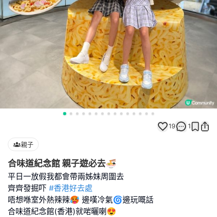
19
1
親子
合味道紀念館 親子遊必去🍜
平日一放假我都會帶兩姊妹周圍去
齊齊發掘吓
#香港好去處
唔想喺室外熱辣辣🥵 邊嘆冷氣🌀邊玩嘅話
合味道紀念館(香港)就啱曬喇😍