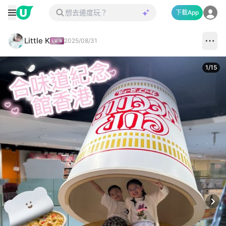
下載App
Little K
2025/08/31
1
/
15
Next