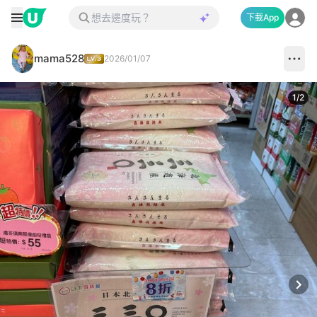
下載App
mama528
2026/01/07
1
/
2
Next