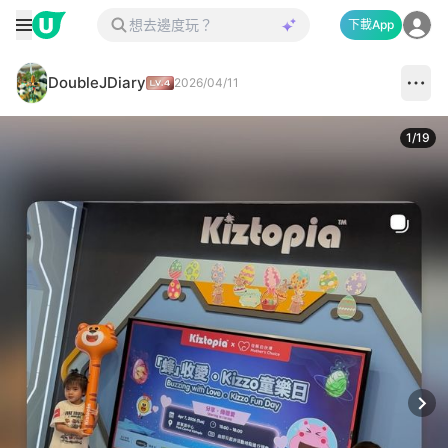
下載App
DoubleJDiary
2026/04/11
1
/
19
Next