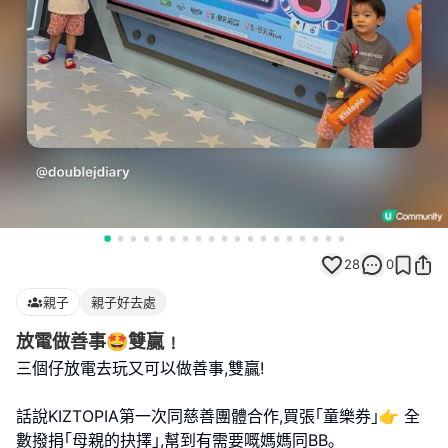
28
0
親子
親子好去處
放電做善事🤩雙贏﹗
三個仔放電去玩又可以做善事,雙贏!
話說KIZTOPIA第一次同慈善團體合作,買張｢童樂券｣👉 全
數撥捐｢母親的抉擇｣,幫到有需要嘅媽媽同BB｡