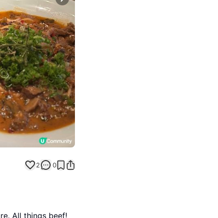
Next slide
2
0
. All things beef!