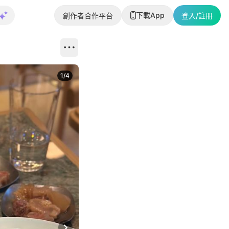
下載App
創作者合作平台
登入/註冊
1
/
4