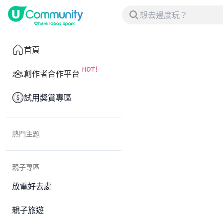
首頁
創作者合作平台
試用獎賞專區
熱門主題
親子專區
放電好去處
親子旅遊