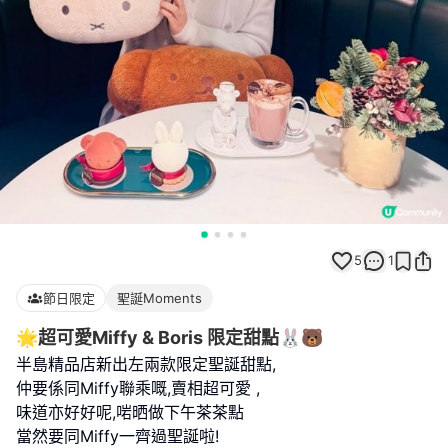
5
1
節日限定
聖誕Moments
🌟超可愛Miffy & Boris 限定甜點🐰🐻
半島精品店新出左兩款限定聖誕甜點,
仲要係同Miffy聯乘嘅,賣相超可愛 ,
味道亦好好呢,啱晒做下午茶茶點
當然要同Miffy一齊過聖誕啦!