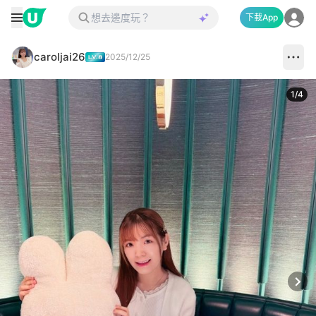
下載App
caroljai26
2025/12/25
1
/
4
Next