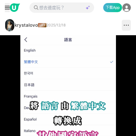
下載App
krystalovo
2025/12/18