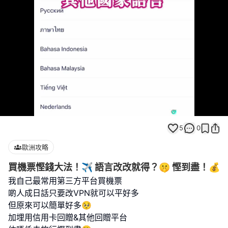
Loaded
:
Unmute
100.00%
5
0
歐洲攻略
買機票慳錢大法！✈️ 語言改改就得？🤫 慳到盡！💰
我自己最常用第三方平台買機票
啲人成日話只要改VPN就可以平好多
但原來可以簡單好多🥺
加埋用信用卡回贈&其他回贈平台