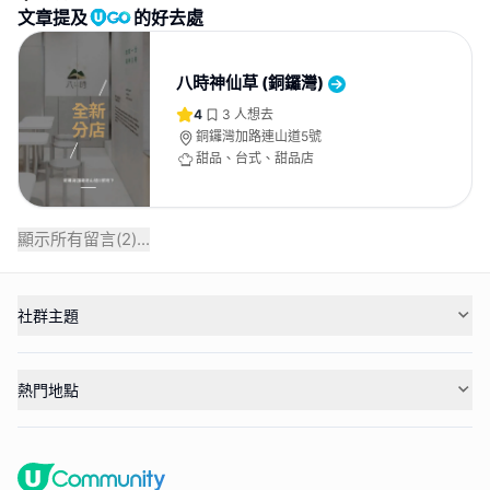
文章提及
的好去處
八時神仙草 (銅鑼灣)
4
3
人想去
銅鑼灣加路連山道5號
甜品、台式、甜品店
顯示所有留言(
2
)...
社群主題
熱門地點