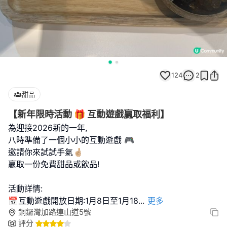
124
2
甜品
【新年限時活動 🎁 互動遊戲贏取福利】
為迎接2026新的一年,
八時準備了一個小小的互動遊戲 🎮
邀請你來試試手氣🤞🏼
贏取一份免費甜品或飲品!
活動詳情:
📅互動遊戲開放日期:1月8日至1月18
...
更多
銅鑼灣加路連山道5號
評分