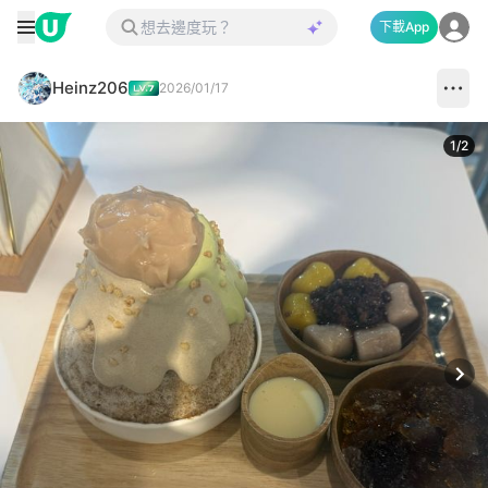
下載App
Heinz206
2026/01/17
1
/
2
Next