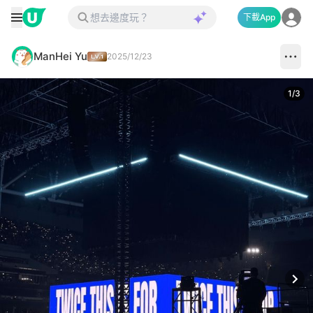
下載App
ManHei Yu
2025/12/23
1
/
3
Next