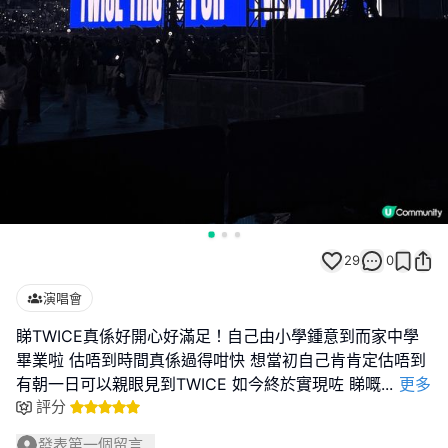
29
0
演唱會
睇TWICE真係好開心好滿足！自己由小學鍾意到而家中學
畢業啦 估唔到時間真係過得咁快 想當初自己肯肯定估唔到
有朝一日可以親眼見到TWICE 如今終於實現咗 睇嘅
...
更多
評分
發表第一個留言...