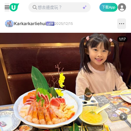
下載App
Karkarkarliehui
2025/12/15
1
/
17
Next