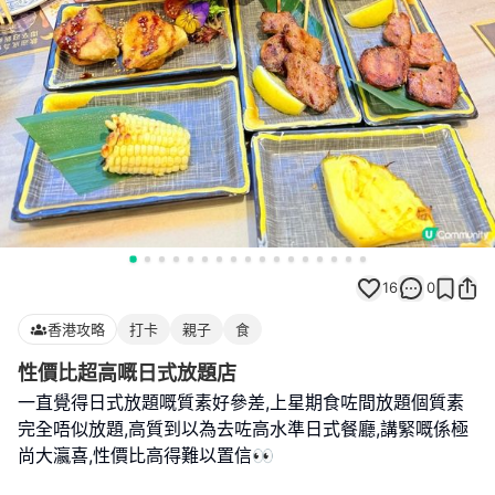
16
0
香港攻略
打卡
親子
食
性價比超高嘅日式放題店
一直覺得日式放題嘅質素好參差,上星期食咗間放題個質素
完全唔似放題,高質到以為去咗高水準日式餐廳,講緊嘅係極
尚大瀛喜,性價比高得難以置信👀