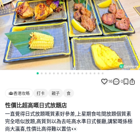
16
0
香港攻略
打卡
親子
食
性價比超高嘅日式放題店
一直覺得日式放題嘅質素好參差,上星期食咗間放題個質素
完全唔似放題,高質到以為去咗高水準日式餐廳,講緊嘅係極
尚大瀛喜,性價比高得難以置信👀