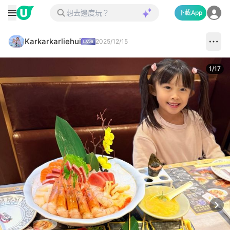
下載App
Karkarkarliehui
2025/12/15
1
/
17
Next