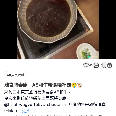
Loaded
:
Unmute
100.00%
49
2
東京攻略
池袋將泰庵！A5和牛唔食唔準走🤤🐮
來到日本東京旅行梗係要食A5和牛~
今次來到位於池袋站上面既將泰庵
@halal_wagyu_tokyo_shoutaian ,呢度勁牛是取得清真
(Halal)
...
更多