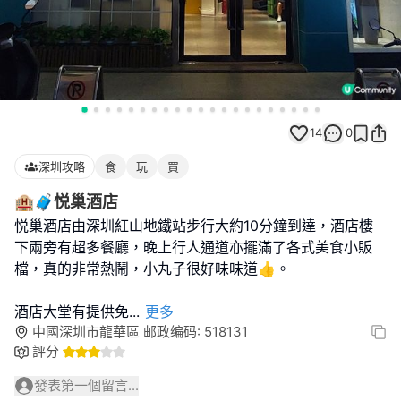
14
0
深圳攻略
食
玩
買
🏨🧳悦巢酒店
悦巢酒店由深圳紅山地鐵站步行大約10分鐘到達，酒店樓
下兩旁有超多餐廳，晚上行人通道亦擺滿了各式美食小販
檔，真的非常熱鬧，小丸子很好味味道👍。
酒店大堂有提供免
...
更多
中國深圳市龍華區 邮政编码: 518131
評分
發表第一個留言...