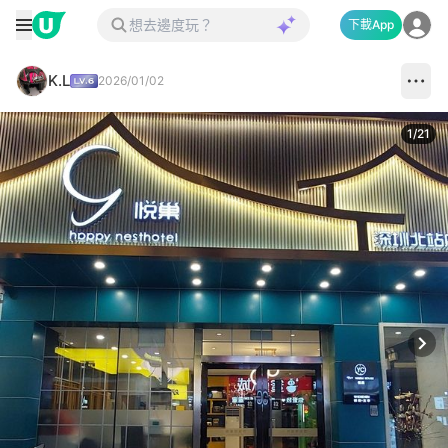
下載App
K.L
2026/01/02
1
/
21
Next