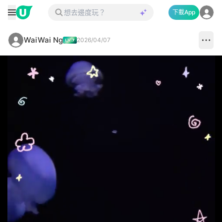
下載App
WaiWai Ng
2026/04/07