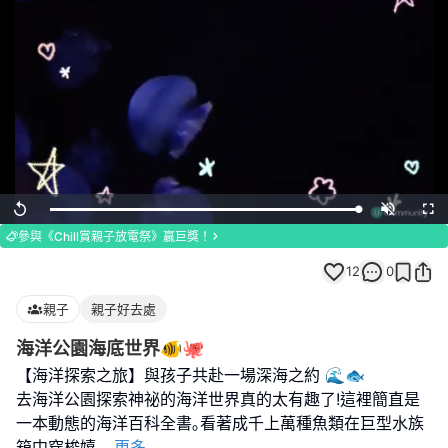
Loaded
:
Replay
Unmute
Full
100.00%
參與《Chill賞親子放電祭》贏巨獎！
12
0
親子
親子好去處
海洋公園海底世界🐠🐙
【海洋探索之旅】與孩子共赴一場深海之約 🌊🐟
去海洋公園探索神祕的海洋世界真的太有趣了!這裡簡直是
一本動態的海洋百科全書｡看著成千上萬種魚類在巨型水族
箱中穿梭嬉
...
更多