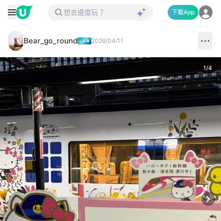
下載App
Bear_go_round
2026/04/11
1
/
4
Next