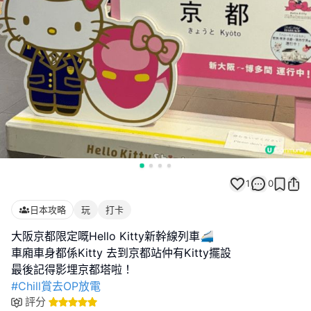
1
0
日本攻略
玩
打卡
大阪京都限定嘅Hello Kitty新幹線列車🚄
車廂車身都係Kitty 去到京都站仲有Kitty擺設
#Chill賞去OP放電
評分