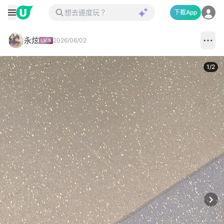
下載App
永炫
2026/06/02
1
/
2
Next