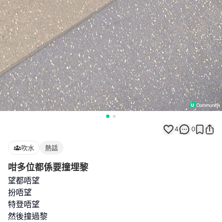
4
0
吹水
熱話
咁多位都係要撞埋黎
望都唔望
扮唔望
特登唔望
然後撞過黎