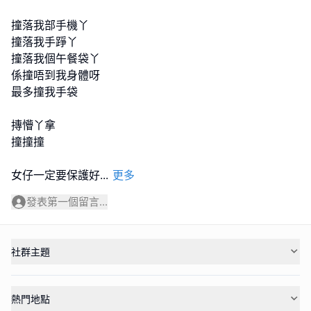
撞落我部手機丫
撞落我手踭丫
撞落我個午餐袋丫
係撞唔到我身體呀
最多撞我手袋
摶懵丫拿
撞撞撞
女仔一定要保護好
...
更多
發表第一個留言...
社群主題
熱門地點