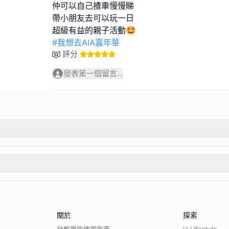
仲可以自己揸車慢慢睇
帶小朋友去可以玩一日
#我想去AIA嘉年華
評分
發表第一個留言...
關於
探索
社群最強使用指南
U Lifestyle