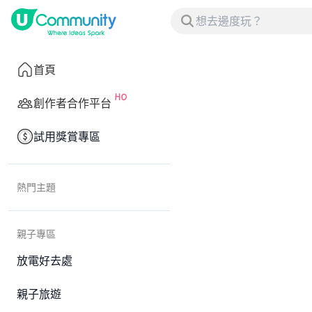
首頁
創作者合作平台
試用獎賞專區
熱門主題
親子專區
放電好去處
親子旅遊