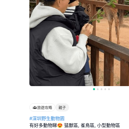
旅遊攻略
親子
#深圳野生動物園
有好多動物睇😍 猛獸區, 雀鳥區, 小型動物區