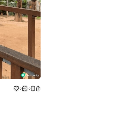
Next slide
0
0