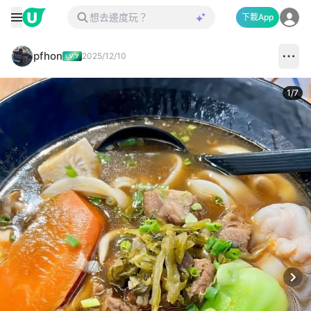
下載App
pfhon
2025/12/10
1
/
7
Next