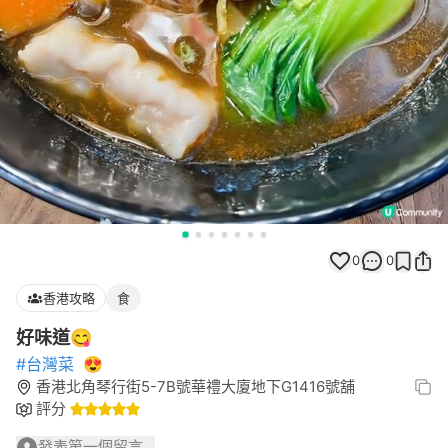
0
0
香港攻略
食
好味道😋
#台灣菜
😍
香港北角琴行街5-7B號華禮大廈地下G1416號舖
評分
發表第一個留言...