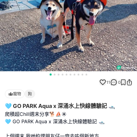
11
0
寵物
狗
🩵 GO PARK Aqua x 深涌水上快線體驗記 🛥️
爬積超Chill週末分享🐕⛵️☀️
🩵 GO PARK Aqua x 深涌水上快線體驗記 🛥️
上個週末,我哋約埋朋友仔一齊去咗個新地方,