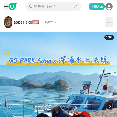
下載App
jasperjake
2026/02/12
1
/
10
Next