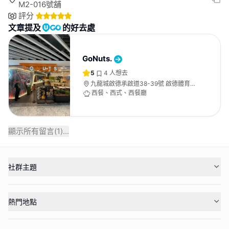
M2-016號舖
評分
文章提及
的好去處
GoNuts.
5
4
人想去
九龍城啟德承啟道38-39號 啟德體育園
啟德零售館2 G樓M2-016號舖
西餐、西式、西餐廳
顯示所有留言(
1
)...
社群主題
熱門地點