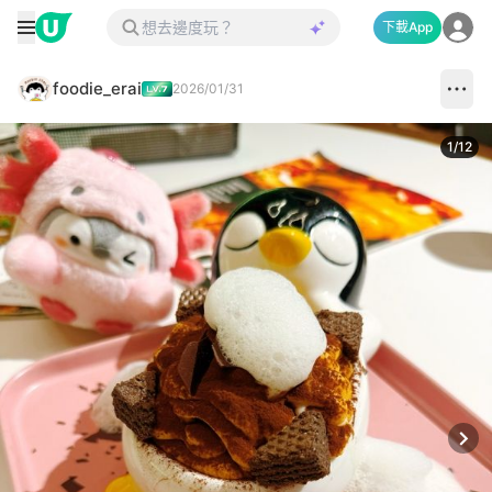
下載App
foodie_erai
2026/01/31
1
/
12
Next