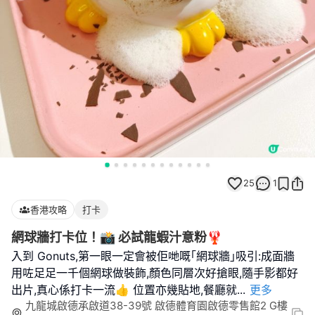
25
1
香港攻略
打卡
網球牆打卡位！📸 必試龍蝦汁意粉🦞
入到 Gonuts,第一眼一定會被佢哋嘅｢網球牆｣吸引:成面牆
用咗足足一千個網球做裝飾,顏色同層次好搶眼,隨手影都好
出片,真心係打卡一流👍 位置亦幾貼地,餐廳就
...
更多
九龍城啟德承啟道38-39號 啟德體育園啟德零售館2 G樓