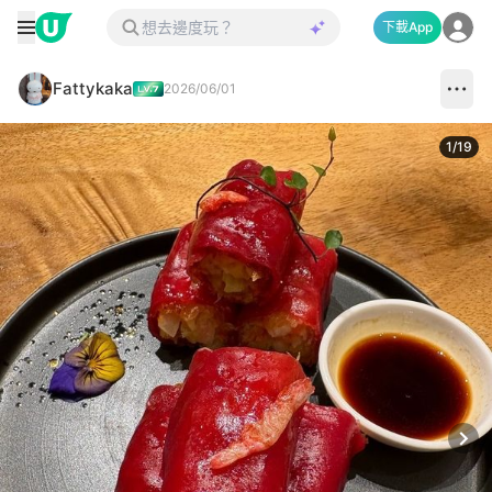
下載App
Fattykaka
2026/06/01
1
/
19
Next