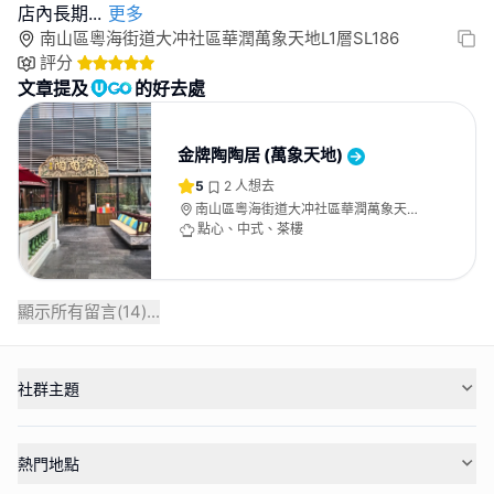
店內長期
...
更多
南山區粵海街道大冲社區華潤萬象天地L1層SL186
評分
文章提及
的好去處
金牌陶陶居 (萬象天地)
5
2
人想去
南山區粵海街道大冲社區華潤萬象天地
L1層SL186
點心、中式、茶樓
顯示所有留言(
14
)...
社群主題
熱門地點