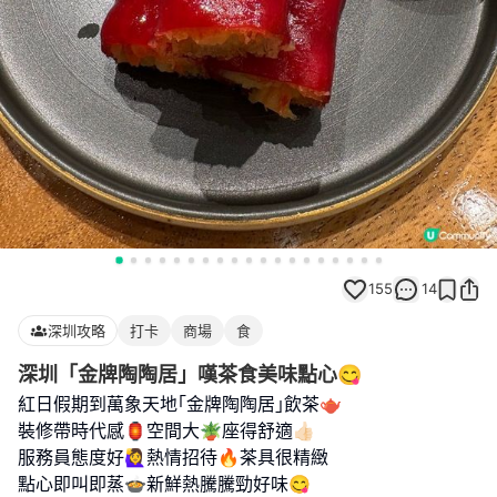
155
14
深圳攻略
打卡
商場
食
深圳「金牌陶陶居」嘆茶食美味點心😋
紅日假期到萬象天地｢金牌陶陶居｣飲茶🫖
裝修帶時代感🏮空間大🪴座得舒適👍🏻
服務員態度好🙋‍♀️熱情招待🔥茶具很精緻
點心即叫即蒸🍲新鮮熱騰騰勁好味😋