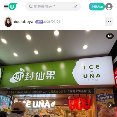
下載App
nicolabbyan
2026/01/01
1
/
6
Next