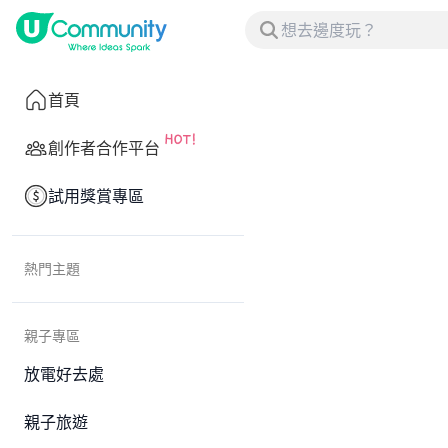
首頁
創作者合作平台
試用獎賞專區
熱門主題
親子專區
放電好去處
親子旅遊