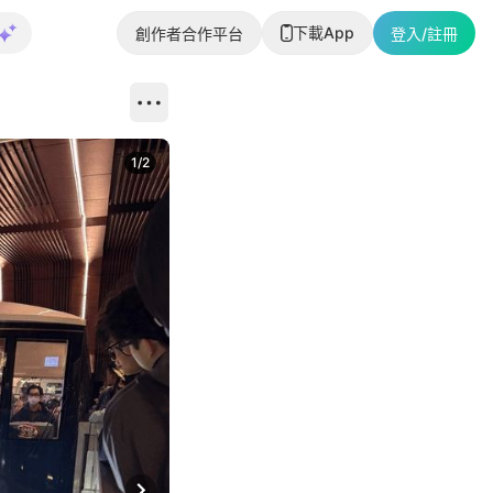
下載App
創作者合作平台
登入/註冊
1
/
2
即睇更多社