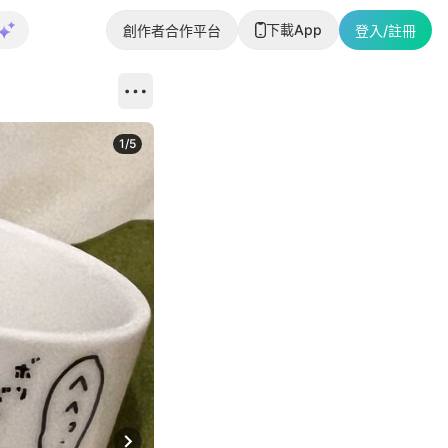
下載App
創作者合作平台
登入/註冊
1
/
5