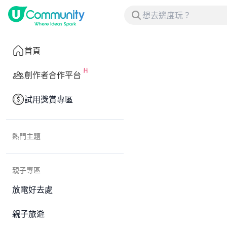
首頁
創作者合作平台
試用獎賞專區
熱門主題
親子專區
放電好去處
親子旅遊