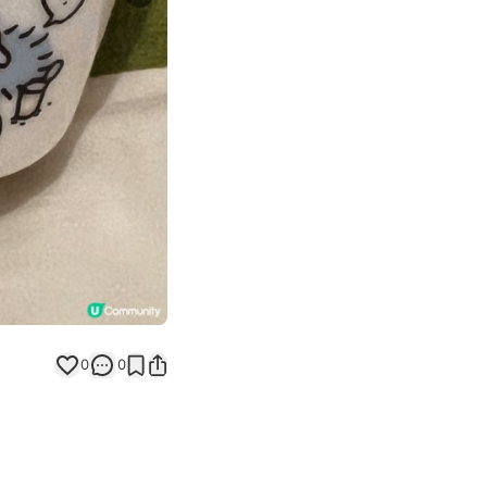
Next slide
0
0