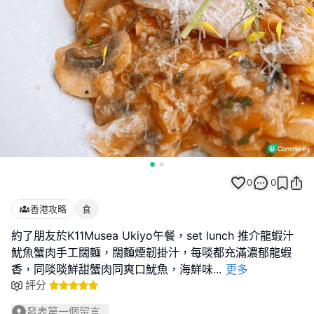
0
0
香港攻略
食
約了朋友於K11Musea Ukiyo午餐，set lunch 推介龍蝦汁
魷魚蟹肉手工闊麵，闊麵煙韌掛汁，每啖都充滿濃郁龍蝦
香，同啖啖鮮甜蟹肉同爽口魷魚，海鮮味
...
更多
評分
發表第一個留言...