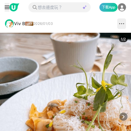
下載App
Viv B
2026/01/03
1
/
2
Next