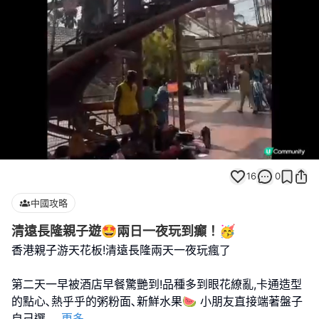
Loaded
:
Unmute
100.00%
16
0
中國攻略
清遠長隆親子遊🤩兩日一夜玩到癲！🥳
香港親子游天花板!清遠長隆兩天一夜玩瘋了
第二天一早被酒店早餐驚艷到!品種多到眼花繚亂,卡通造型
的點心､熱乎乎的粥粉面､新鮮水果🍉 小朋友直接端著盤子
自己選,
...
更多