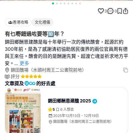
3
0
香港攻略
文化禮儀
有乜嘢錯過咗要等🔟年？
錦田鄉酬恩建醮是每十年舉行一次的傳統醮會，起源於約
300年前，是為了感謝清初協助居民復界的兩位官員周有德
與王來任。醮會的目的是酬謝先賢、超渡亡魂並祈求地方平
安。
...
更多
錦田醮場（水頭村周王二公書院前地）
評分
文章提及
的好去處
錦田鄉酬恩建醮 2025
5
6
人想去
2025年12月13日 - 12月19日
錦田醮場（水頭村周王二公書院前地）