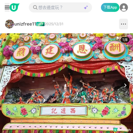
下載App
unizfree11
2025/12/31
1
/
8
Next