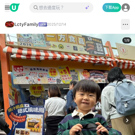
下載App
LctyFamily
2025/12/14
1
/
9
Next