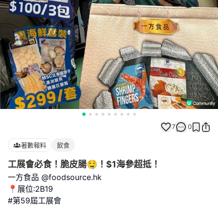
7
0
著數報料
飲食
工展會必食！脆皮腸🤤！$1海參超抵！
一方食品 @foodsource.hk
📍展位:2B19
#第59屆工展會