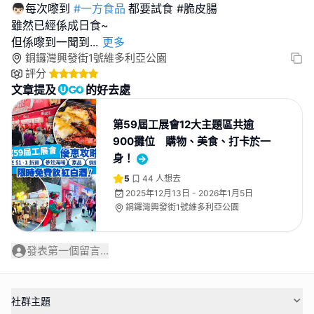
👦🏻每次嚟到
#一方食品
都要試食 #脆皮腸
雖然已經係成日食~
但係嚟到一聞到
...
更多
銅鑼灣興發街1號維多利亞公園
評分
文章提及
的好去處
第59屆工展會12大主題區共逾
900攤位 購物、美食、打卡於一
身！
5
44
人想去
2025年12月13日 - 2026年1月5日
銅鑼灣興發街1號維多利亞公園
發表第一個留言...
社群主題