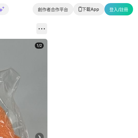
下載App
創作者合作平台
登入/註冊
1
/
2
即睇更多社