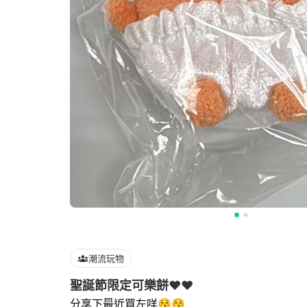
潮流玩物
聖誕節限定可樂餅❤️❤️
分享下最近買左咩😚😚