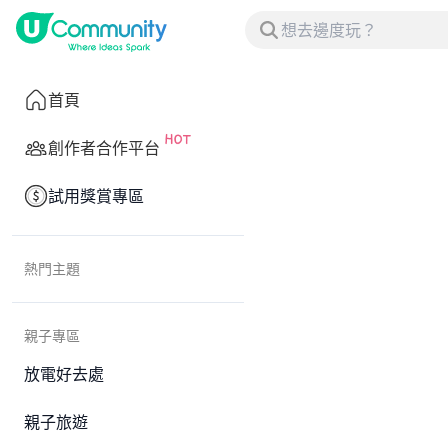
首頁
創作者合作平台
試用獎賞專區
熱門主題
親子專區
放電好去處
親子旅遊