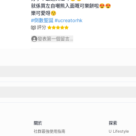
就係買左自嘲熊入面嘅可樂餅啦😍😍
#倒數聖誕
#ucreatorhk
評分
發表第一個留言...
關於
探索
社群最強使用指南
U Lifestyle