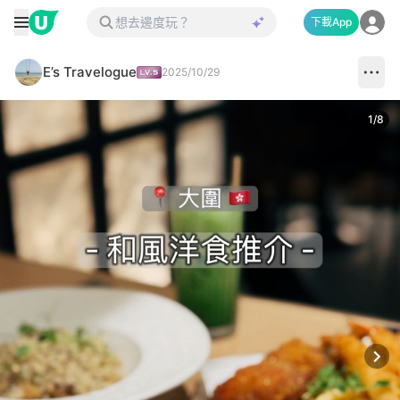
下載App
E’s Travelogue
2025/10/29
1
/
8
Next