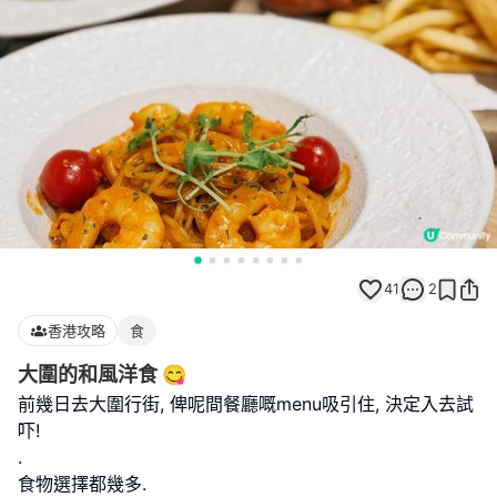
41
2
香港攻略
食
大圍的和風洋食 😋
前幾日去大圍行街, 俾呢間餐廳嘅menu吸引住, 決定入去試
吓!
.
食物選擇都幾多.