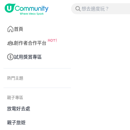
首頁
創作者合作平台
試用獎賞專區
熱門主題
親子專區
放電好去處
親子旅遊