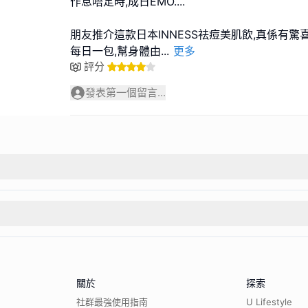
作息唔定時,成日EMO....
朋友推介這款日本INNESS祛痘美肌飲,真係有驚喜
每日一包,幫身體由
...
更多
評分
發表第一個留言...
關於
探索
社群最強使用指南
U Lifestyle