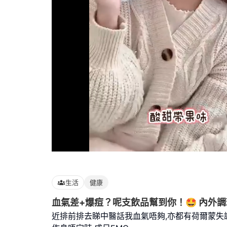
Loaded
:
100.00%
生活
健康
血氣差+爆痘？呢支飲品幫到你！🤩 內外
近排前排去睇中醫話我血氣唔夠,亦都有荷爾蒙失