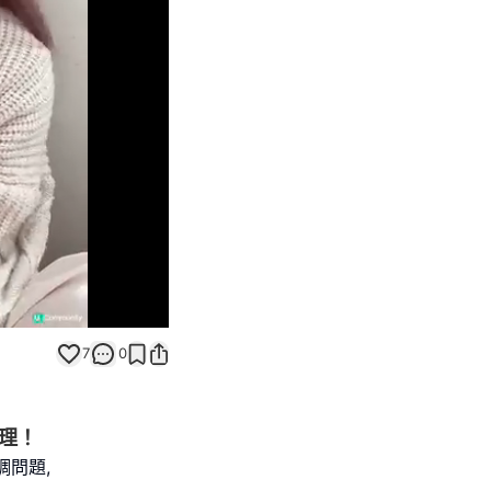
Unmute
7
0
調理！
調問題,