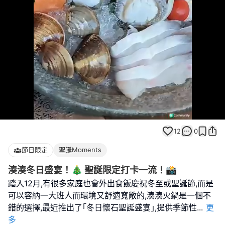
Loaded
:
Unmute
100.00%
12
0
節日限定
聖誕Moments
湊湊冬日盛宴！🎄 聖誕限定打卡一流！📸
踏入12月,有很多家庭也會外出食飯慶祝冬至或聖誕節,而是
可以容納一大班人而環境又舒適寬敞的,湊湊火鍋是一個不
錯的選擇,最近推出了｢冬日懷石聖誕盛宴｣,提供季節性
...
更
多