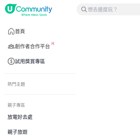
首頁
創作者合作平台
試用獎賞專區
熱門主題
親子專區
放電好去處
親子旅遊