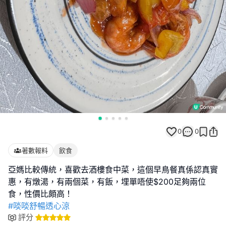
0
0
著數報料
飲食
亞媽比較傳統，喜歡去酒樓食中菜，這個早鳥餐真係認真實
惠，有燉湯，有兩個菜，有飯，埋單唔使$200足夠兩位
#啖啖舒暢透心涼
評分