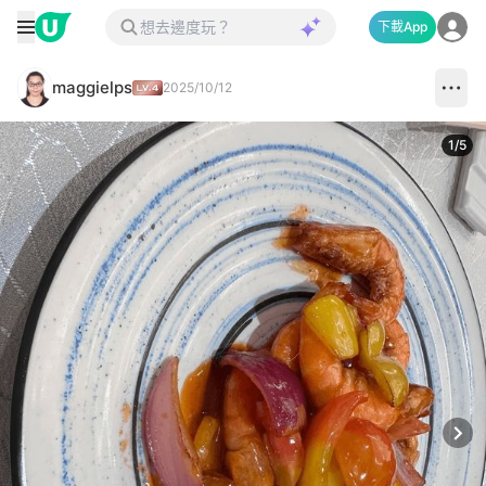
下載App
maggielps
2025/10/12
1
/
5
Next