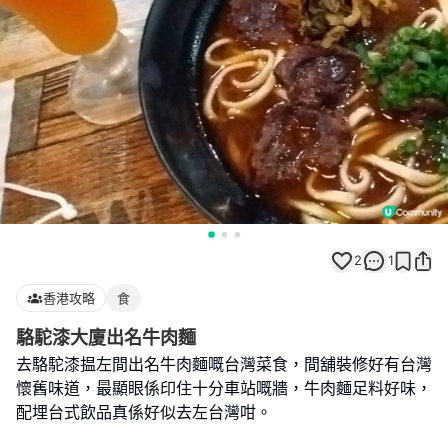
2
1
香港攻略
食
駱駝漆大廈出名牛肉麵
去駱駝漆揾左間出名牛肉麵嘅台灣菜食，間舖裝修好有台灣
懷舊味道，最顯眼係印住十分車站嘅牆，牛肉麵足料好味，
配埋台式飲品真係好似去左台灣咁。