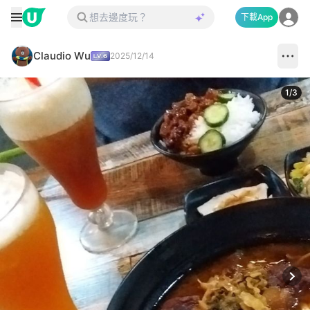
下載App
Claudio Wu
2025/12/14
1
/
3
Next