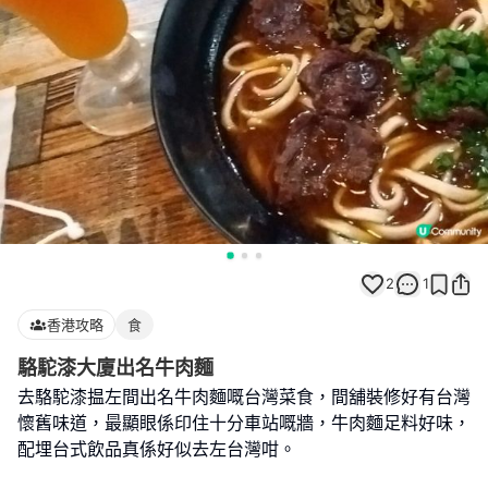
2
1
香港攻略
食
駱駝漆大廈出名牛肉麵
去駱駝漆揾左間出名牛肉麵嘅台灣菜食，間舖裝修好有台灣
懷舊味道，最顯眼係印住十分車站嘅牆，牛肉麵足料好味，
配埋台式飲品真係好似去左台灣咁。