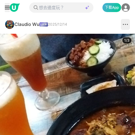
下載App
Claudio Wu
2025/12/14
1
/
3
Next