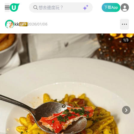
下載App
kk
2026/01/06
1
/
3
Next