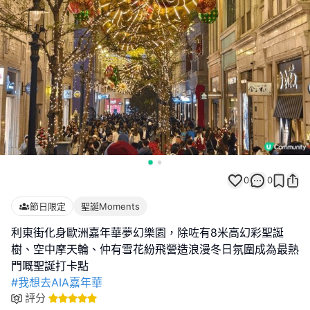
0
0
節日限定
聖誕Moments
利東街化身歐洲嘉年華夢幻樂園，除咗有8米高幻彩聖誕
樹、空中摩天輪、仲有雪花紛飛營造浪漫冬日氛圍成為最熱
#我想去AIA嘉年華
評分