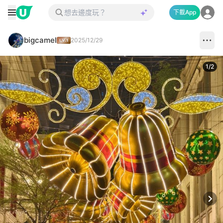
下載App
bigcamel
2025/12/29
1
/
2
Next