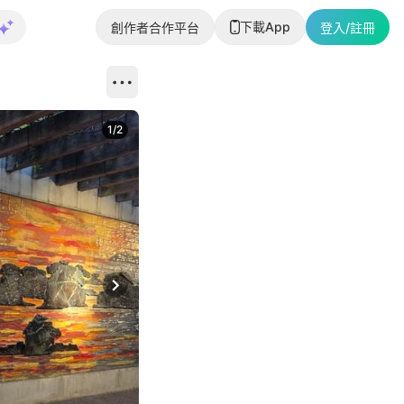
下載App
創作者合作平台
登入/註冊
1
/
2
即睇更多社
Next slide
返回帖文