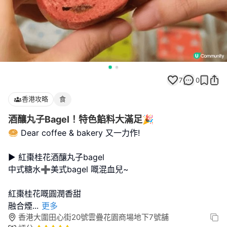
7
0
香港攻略
食
酒釀丸子Bagel！特色餡料大滿足🎉
🥯 Dear coffee & bakery 又一力作!
▶️ 紅棗桂花酒釀丸子bagel
中式糖水➕美式bagel 嘅混血兒~
紅棗桂花嘅圓潤香甜
融合煙
...
更多
香港大圍田心街20號雲疊花園商場地下7號舖