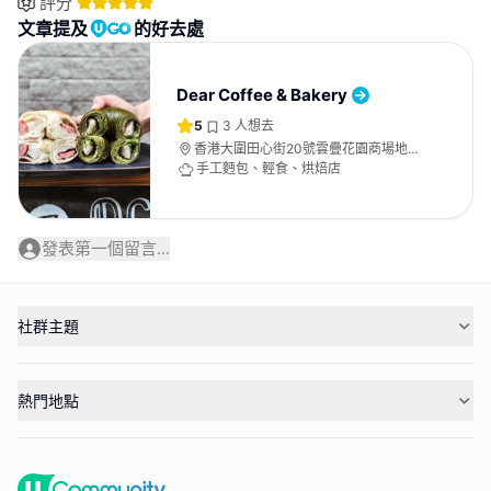
評分
文章提及
的好去處
Dear Coffee & Bakery
5
3
人想去
香港大圍田心街20號雲疊花園商場地下
7號舖
手工麪包、輕食、烘焙店
發表第一個留言...
社群主題
熱門地點