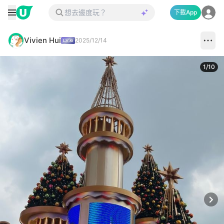
下載App
Vivien Hui
2025/12/14
1
/
10
Next