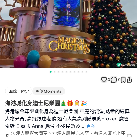
3
0
節日限定
聖誕Moments
海港城化身迪士尼樂園🎄🎁🧑‍🎄🎉
海港城今年聖誕化身為迪士尼樂園,華麗的城堡,熟悉的經典
人物米奇､高飛跟唐老鴨,還有人氣高到破表的Frozen 魔雪
奇緣 Elsa & Anna ,吸引不少民眾及
...
更多
海運大廈露天廣場、海運大廈展覽大堂、海運大廈地下中