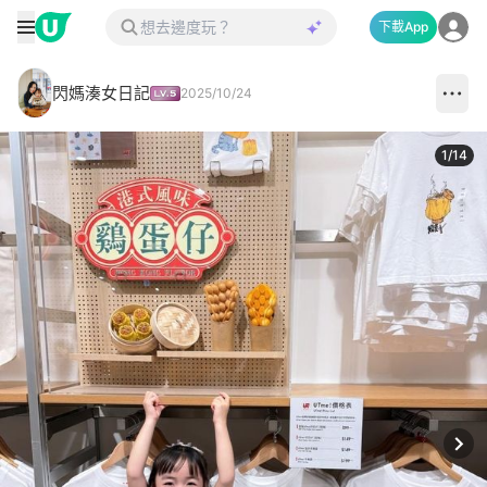
下載App
閃媽湊女日記
2025/10/24
1
/
14
Next